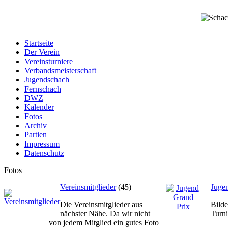
Startseite
Der Verein
Vereinsturniere
Verbandsmeisterschaft
Jugendschach
Fernschach
DWZ
Kalender
Fotos
Archiv
Partien
Impressum
Datenschutz
Fotos
Vereinsmitglieder
(45)
Juge
Die Vereinsmitglieder aus
Bilde
nächster Nähe. Da wir nicht
Turni
von jedem Mitglied ein gutes Foto